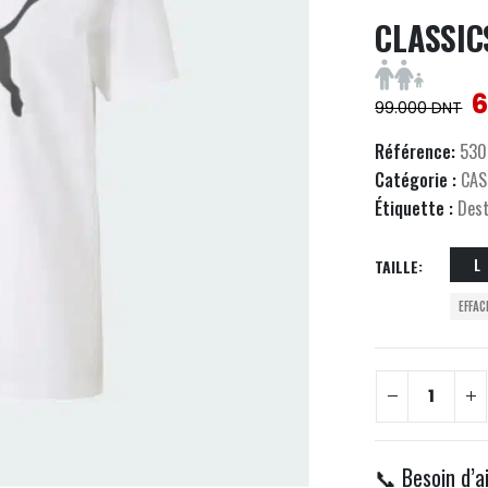
CLASSIC
6
99.000
DNT
Référence:
530
Catégorie :
CAS
Étiquette :
Des
L
TAILLE
EFFAC
📞 Besoin d’a