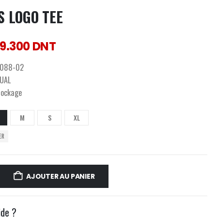
S LOGO TEE
9.300
DNT
088-02
UAL
tockage
M
S
XL
ER
AJOUTER AU PANIER
ide ?