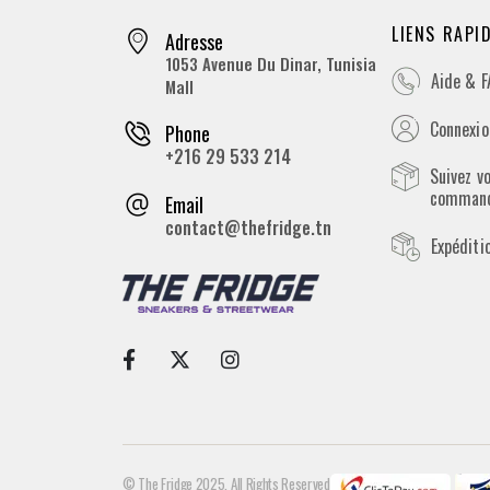
LIENS RAPI
Adresse
1053 Avenue Du Dinar, Tunisia
Aide & 
Mall
Connexion
Phone
+216 29 533 214
Suivez v
comman
Email
contact@thefridge.tn
Expéditi
© The Fridge 2025. All Rights Reserved