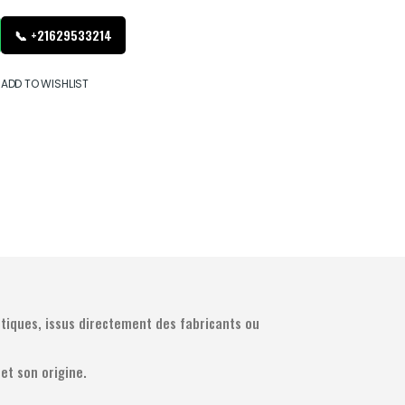
📞 +21629533214
ADD TO WISHLIST
tiques, issus directement des fabricants ou
et son origine.