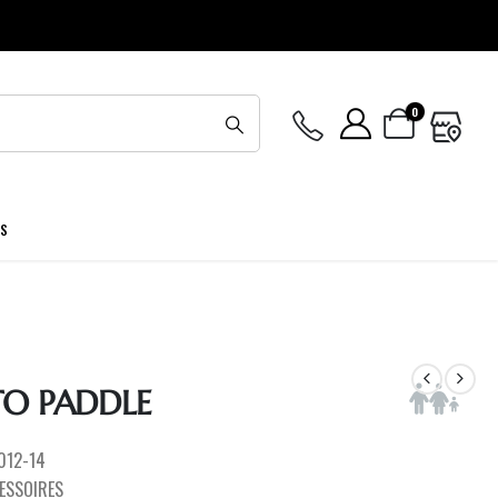
0
ES
O PADDLE
012-14
ESSOIRES