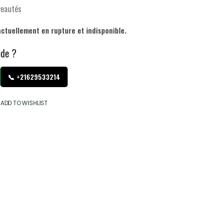
veautés
actuellement en rupture et indisponible.
ide ?
📞 +21629533214
ADD TO WISHLIST