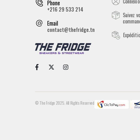
Connexion
Phone
+216 29 533 214
Suivez v
comman
Email
contact@thefridge.tn
Expéditi
© The Fridge 2025. All Rights Reserved