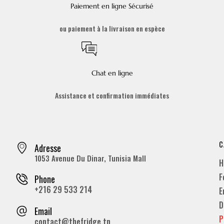
Paiement en ligne Sécurisé
ou paiement à la livraison en espèce
Chat en ligne
Assistance et confirmation immédiates
C
Adresse
1053 Avenue Du Dinar, Tunisia Mall
H
F
Phone
+216 29 533 214
E
D
Email
P
contact@thefridge.tn