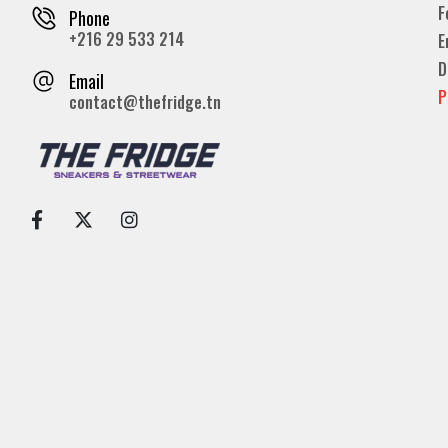
F
Phone
+216 29 533 214
E
D
Email
P
contact@thefridge.tn