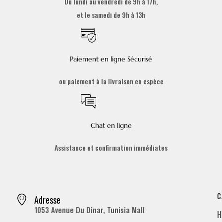
Du lundi au vendredi de 9h à 17h,
et le samedi de 9h à 13h
Paiement en ligne Sécurisé
ou paiement à la livraison en espèce
Chat en ligne
Assistance et confirmation immédiates
C
Adresse
1053 Avenue Du Dinar, Tunisia Mall
H