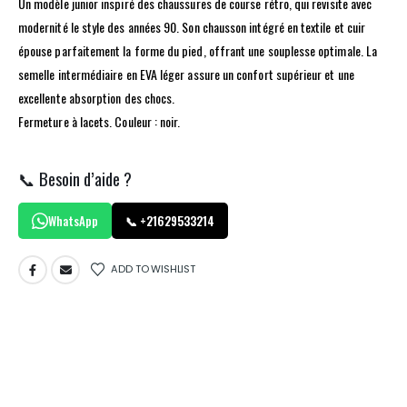
Un modèle junior inspiré des chaussures de course rétro, qui revisite avec
modernité le style des années 90. Son chausson intégré en textile et cuir
épouse parfaitement la forme du pied, offrant une souplesse optimale. La
semelle intermédiaire en EVA léger assure un confort supérieur et une
excellente absorption des chocs.
Fermeture à lacets. Couleur : noir.
📞 Besoin d’aide ?
WhatsApp
📞 +21629533214
ADD TO WISHLIST