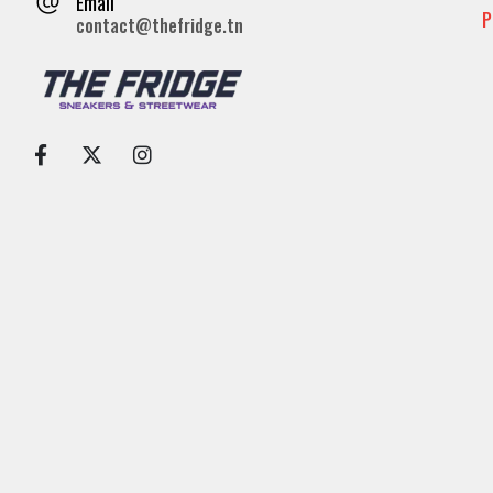
Email
P
contact@thefridge.tn