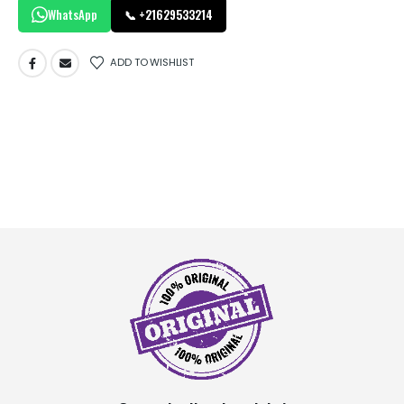
WhatsApp
📞 +21629533214
ADD TO WISHLIST