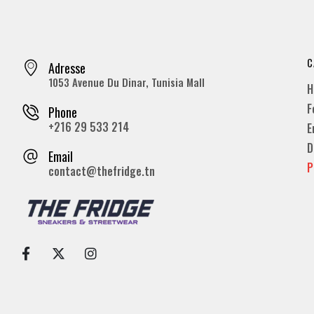
C
Adresse
1053 Avenue Du Dinar, Tunisia Mall
H
F
Phone
+216 29 533 214
E
D
Email
P
contact@thefridge.tn