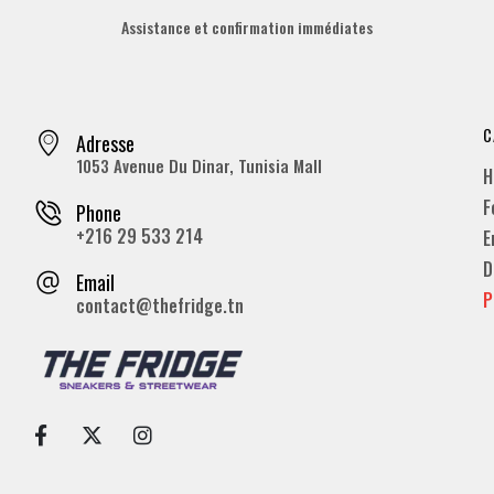
Assistance et confirmation immédiates
C
Adresse
1053 Avenue Du Dinar, Tunisia Mall
H
F
Phone
+216 29 533 214
E
D
Email
P
contact@thefridge.tn