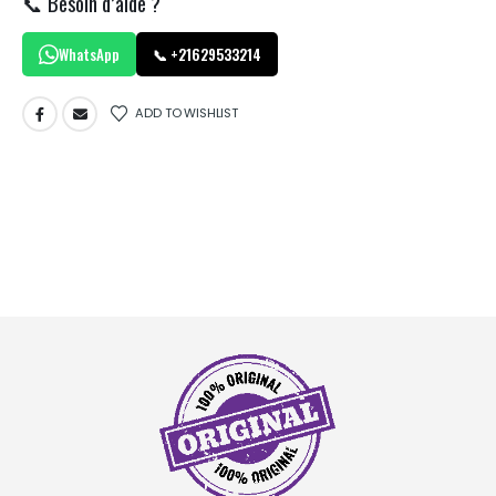
📞 Besoin d’aide ?
WhatsApp
📞 +21629533214
ADD TO WISHLIST