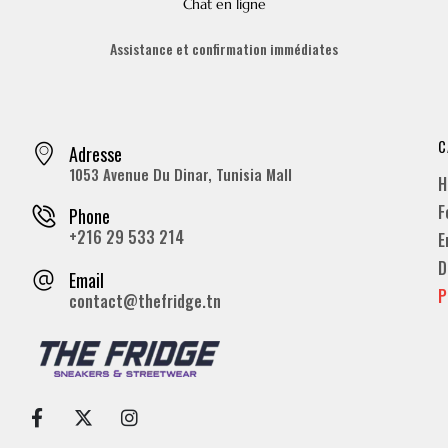
Chat en ligne
Assistance et confirmation immédiates
C
Adresse
1053 Avenue Du Dinar, Tunisia Mall
H
F
Phone
+216 29 533 214
E
D
Email
P
contact@thefridge.tn