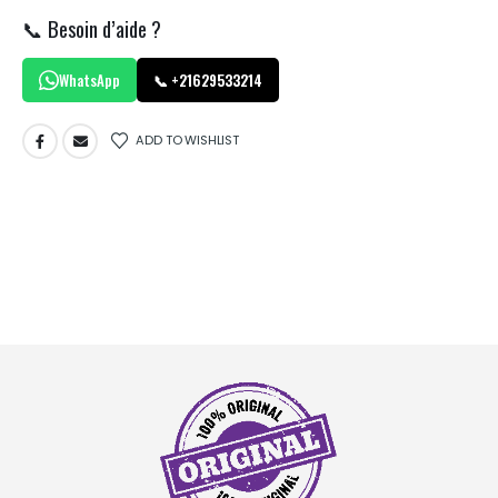
📞 Besoin d’aide ?
WhatsApp
📞 +21629533214
ADD TO WISHLIST