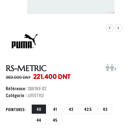
RS-METRIC
221.400
DNT
369.000
DNT
Référence:
386169-02
Catégorie :
LIFESTYLE
40
41
42
42.5
43
POINTURES
44
45