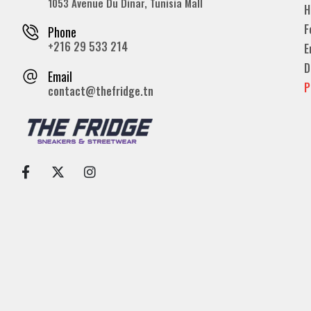
1053 Avenue Du Dinar, Tunisia Mall
H
F
Phone
+216 29 533 214
E
D
Email
P
contact@thefridge.tn