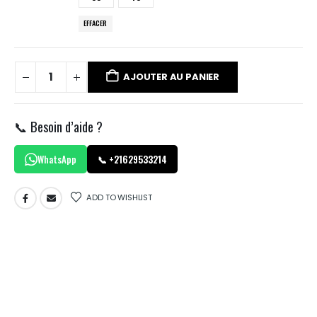
EFFACER
AJOUTER AU PANIER
📞 Besoin d’aide ?
WhatsApp
📞 +21629533214
ADD TO WISHLIST