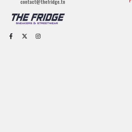
P
contact@thefridge.tn