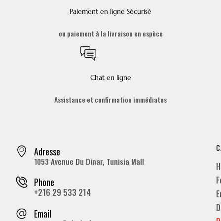
Paiement en ligne Sécurisé
ou paiement à la livraison en espèce
Chat en ligne
Assistance et confirmation immédiates
C
Adresse
1053 Avenue Du Dinar, Tunisia Mall
H
F
Phone
+216 29 533 214
E
D
Email