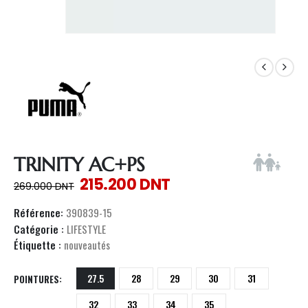
TRINITY AC+PS
215.200
DNT
269.000
DNT
Référence:
390839-15
Catégorie :
LIFESTYLE
Étiquette :
nouveautés
27.5
28
29
30
31
POINTURES
32
33
34
35