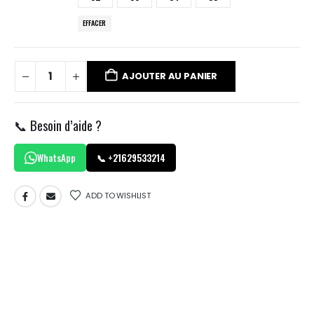
EFFACER
AJOUTER AU PANIER
📞 Besoin d’aide ?
WhatsApp
📞 +21629533214
ADD TO WISHLIST