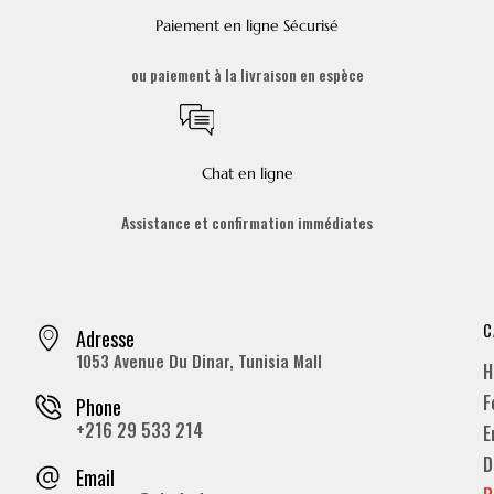
Paiement en ligne Sécurisé
ou paiement à la livraison en espèce
Chat en ligne
Assistance et confirmation immédiates
C
Adresse
1053 Avenue Du Dinar, Tunisia Mall
H
F
Phone
+216 29 533 214
E
D
Email