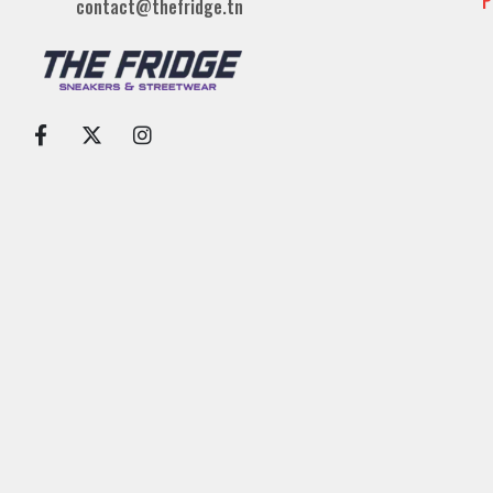
P
contact@thefridge.tn