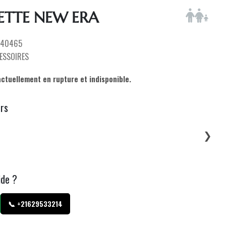
ETTE NEW ERA
240465
ESSOIRES
actuellement en rupture et indisponible.
urs
❯
ide ?
📞 +21629533214