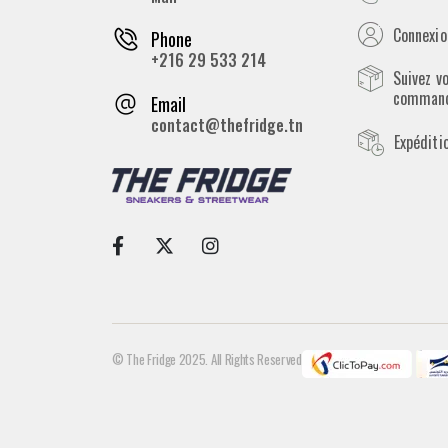
Connexion
Phone
+216 29 533 214
Suivez v
comman
Email
contact@thefridge.tn
Expéditi
© The Fridge 2025. All Rights Reserved