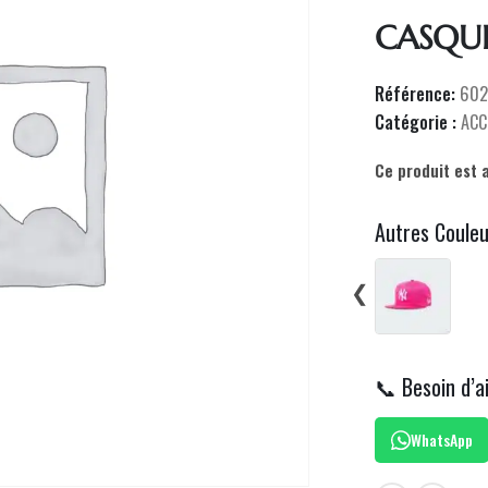
CASQU
Référence:
60
Catégorie :
ACC
Ce produit est 
Autres Coule
❮
📞 Besoin d’a
WhatsApp