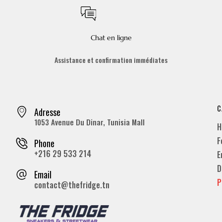
Chat en ligne
Assistance et confirmation immédiates
C
Adresse
1053 Avenue Du Dinar, Tunisia Mall
H
F
Phone
+216 29 533 214
E
D
Email
P
contact@thefridge.tn