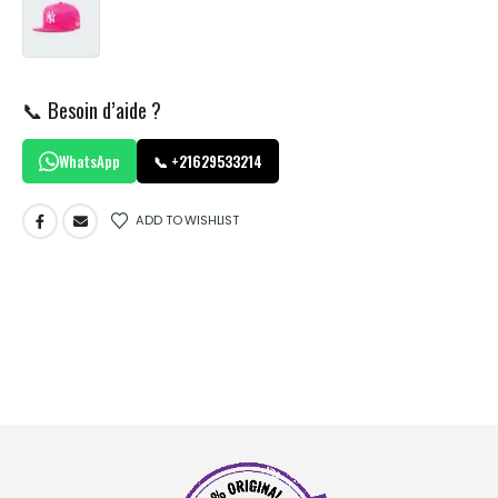
📞 Besoin d’aide ?
WhatsApp
📞 +21629533214
ADD TO WISHLIST