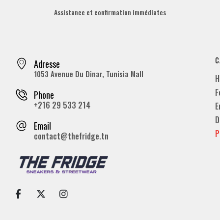
Assistance et confirmation immédiates
C
Adresse
1053 Avenue Du Dinar, Tunisia Mall
H
F
Phone
+216 29 533 214
E
D
Email
P
contact@thefridge.tn