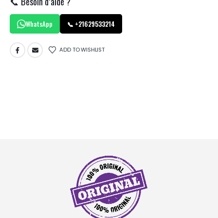
📞 Besoin d’aide ?
WhatsApp
📞 +21629533214
ADD TO WISHLIST