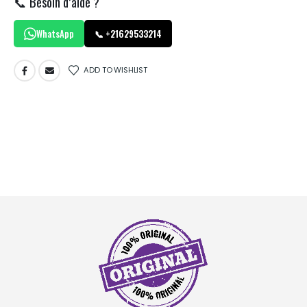
📞 Besoin d’aide ?
WhatsApp
📞 +21629533214
ADD TO WISHLIST