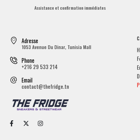
Assistance et confirmation immédiates
C
Adresse
1053 Avenue Du Dinar, Tunisia Mall
H
F
Phone
+216 29 533 214
E
D
Email
P
contact@thefridge.tn