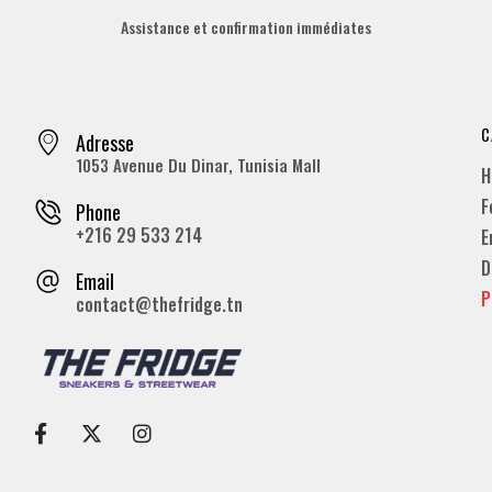
Assistance et confirmation immédiates
C
Adresse
1053 Avenue Du Dinar, Tunisia Mall
H
F
Phone
+216 29 533 214
E
D
Email
P
contact@thefridge.tn