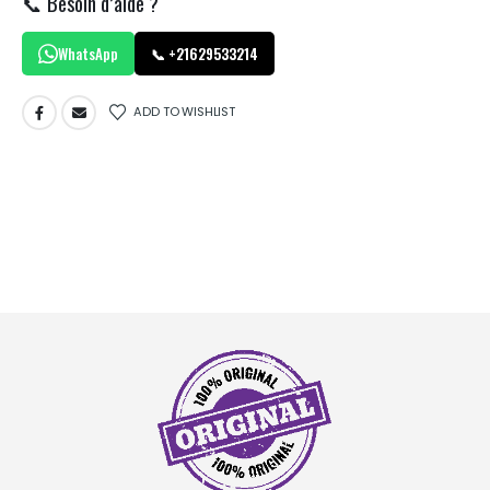
📞 Besoin d’aide ?
WhatsApp
📞 +21629533214
ADD TO WISHLIST