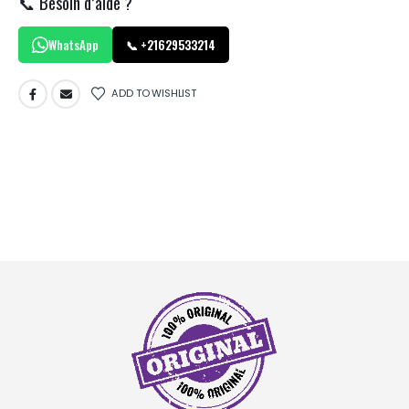
📞 Besoin d’aide ?
WhatsApp
📞 +21629533214
ADD TO WISHLIST