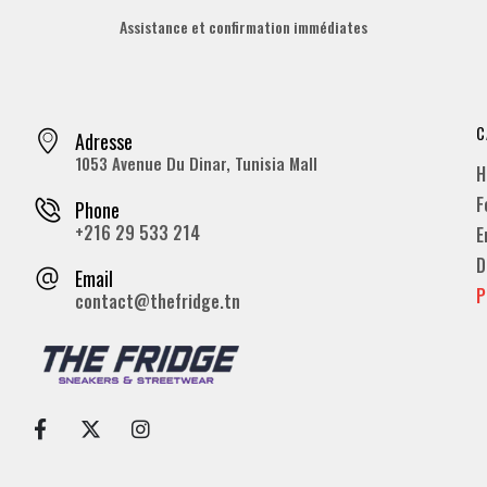
Assistance et confirmation immédiates
C
Adresse
1053 Avenue Du Dinar, Tunisia Mall
H
F
Phone
+216 29 533 214
E
D
Email
P
contact@thefridge.tn