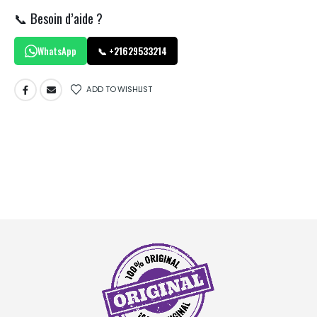
📞 Besoin d’aide ?
WhatsApp
📞 +21629533214
ADD TO WISHLIST