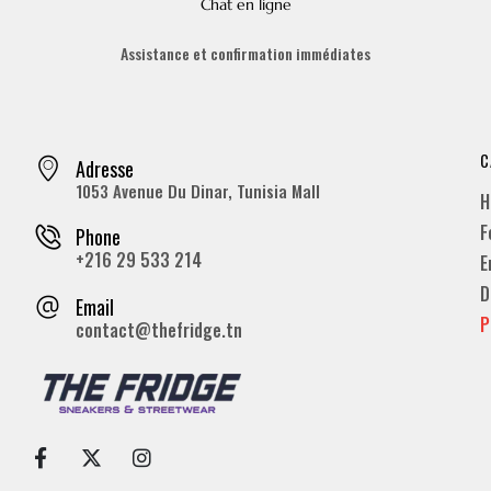
Chat en ligne
Assistance et confirmation immédiates
C
Adresse
1053 Avenue Du Dinar, Tunisia Mall
H
F
Phone
+216 29 533 214
E
D
Email
P
contact@thefridge.tn