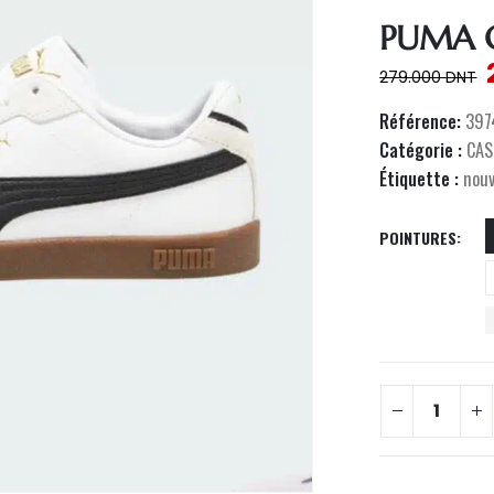
PUMA C
279.000
DNT
Référence:
397
Catégorie :
CAS
Étiquette :
nou
POINTURES