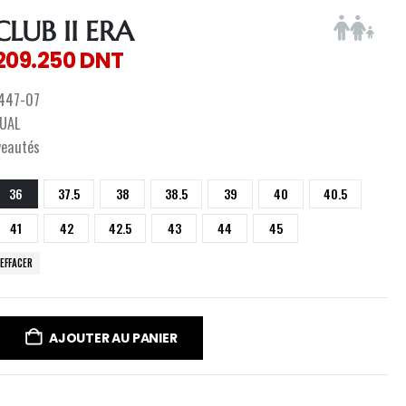
LUB II ERA
209.250
DNT
447-07
UAL
veautés
36
37.5
38
38.5
39
40
40.5
41
42
42.5
43
44
45
EFFACER
AJOUTER AU PANIER