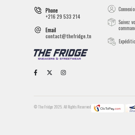
Connexion
Phone
+216 29 533 214
Suivez v
comman
Email
contact@thefridge.tn
Expéditi
© The Fridge 2025. All Rights Reserved