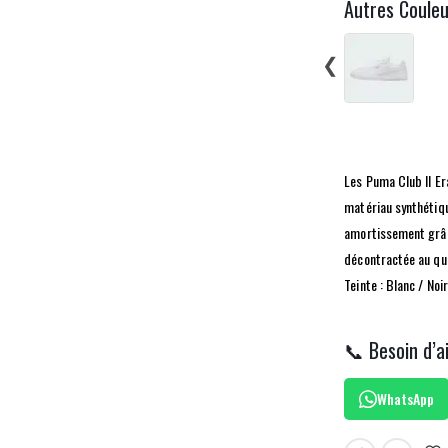
Autres Coule
❮
Les Puma Club II Er
matériau synthétiqu
amortissement grâce
décontractée au quo
Teinte : Blanc / Noir
📞 Besoin d’a
WhatsApp