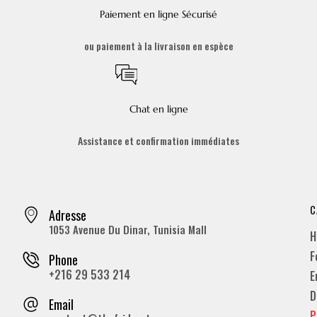
Paiement en ligne Sécurisé
ou paiement à la livraison en espèce
Chat en ligne
Assistance et confirmation immédiates
C
Adresse
1053 Avenue Du Dinar, Tunisia Mall
H
F
Phone
+216 29 533 214
E
D
Email
P