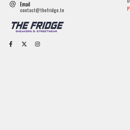
D
Email
P
contact@thefridge.tn