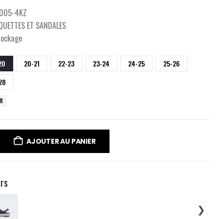
005-4KZ
QUETTES ET SANDALES
tockage
20
20-21
22-23
23-24
24-25
25-26
28
ER
AJOUTER AU PANIER
urs
❯