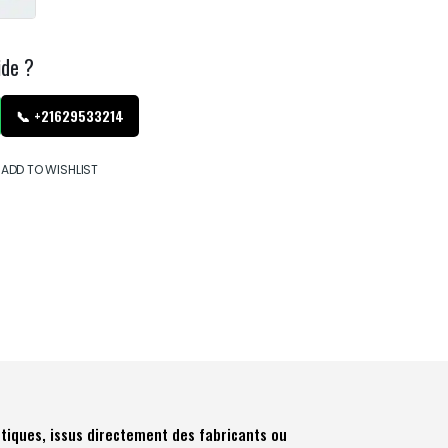
ide ?
📞 +21629533214
ADD TO WISHLIST
tiques, issus directement des fabricants ou