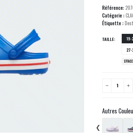
Référence:
207
Catégorie :
CLA
Étiquette :
Des
19-
TAILLE
27-
EFFAC
Autres Coule
❮