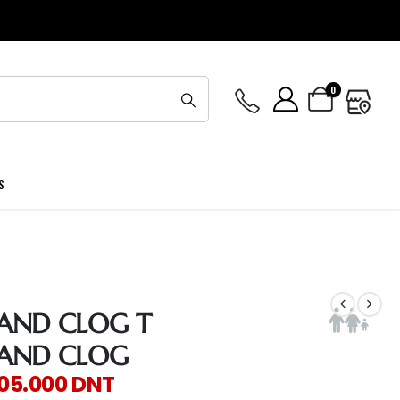
0
S
AND CLOG T
AND CLOG
105.000
DNT