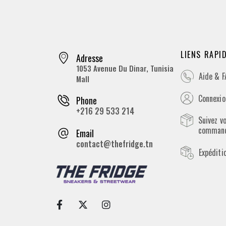
LIENS RAPI
Adresse
1053 Avenue Du Dinar, Tunisia
Aide & 
Mall
Connexion
Phone
+216 29 533 214
Suivez v
comman
Email
contact@thefridge.tn
Expéditi