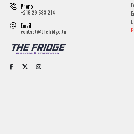
F
Phone
+216 29 533 214
E
D
Email
P
contact@thefridge.tn