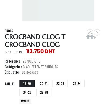
CROCS
CROCBAND CLOG T
CROCBAND CLOG
113.750
DNT
175.000
DNT
Référence:
207005-5P8
Catégorie :
CLAQUETTES ET SANDALES
Étiquette :
Destockage
19-20
20-21
22-23
23-24
TAILLE
24-25
27-28
EFFACER