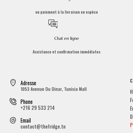
ou paiement à la livraison en espèce
Chat en ligne
Assistance et confirmation immédiates
C
Adresse
1053 Avenue Du Dinar, Tunisia Mall
H
F
Phone
+216 29 533 214
E
D
Email
P
contact@thefridge.tn