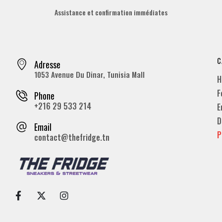
Assistance et confirmation immédiates
C
Adresse
1053 Avenue Du Dinar, Tunisia Mall
H
F
Phone
+216 29 533 214
E
D
Email
P
contact@thefridge.tn