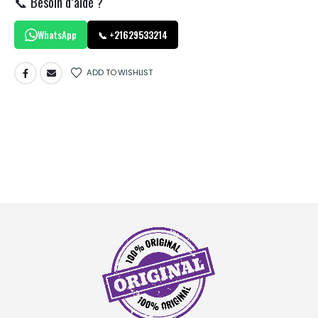
📞 Besoin d’aide ?
WhatsApp
📞 +21629533214
ADD TO WISHLIST