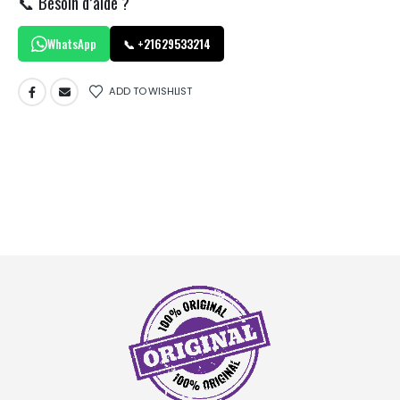
📞 Besoin d’aide ?
WhatsApp
📞 +21629533214
ADD TO WISHLIST