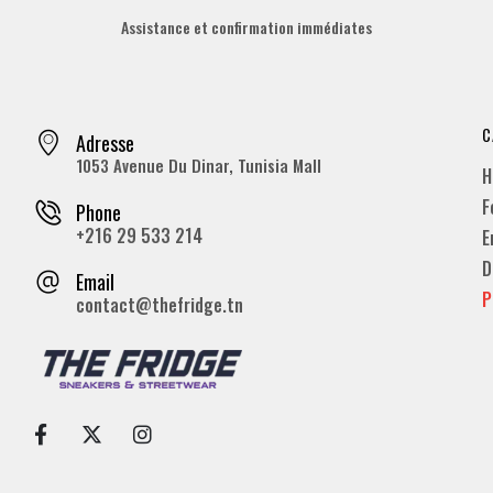
Assistance et confirmation immédiates
C
Adresse
1053 Avenue Du Dinar, Tunisia Mall
H
F
Phone
+216 29 533 214
E
D
Email
P
contact@thefridge.tn