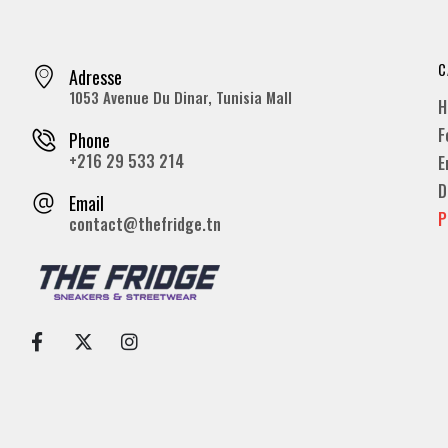
C
Adresse
1053 Avenue Du Dinar, Tunisia Mall
H
F
Phone
+216 29 533 214
E
D
Email
P
contact@thefridge.tn