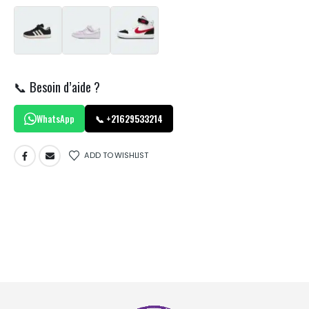
📞 Besoin d’aide ?
WhatsApp
📞 +21629533214
ADD TO WISHLIST