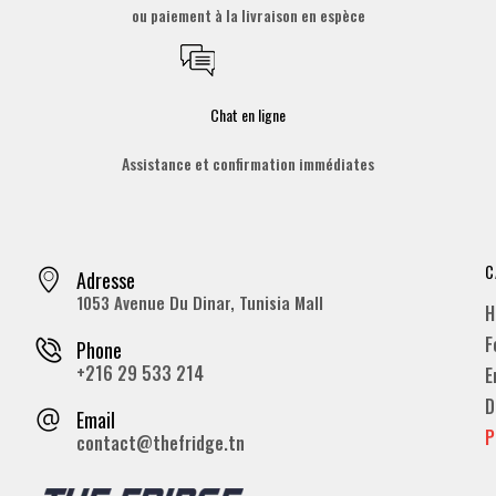
ou paiement à la livraison en espèce
Chat en ligne
Assistance et confirmation immédiates
C
Adresse
1053 Avenue Du Dinar, Tunisia Mall
H
F
Phone
+216 29 533 214
E
D
Email
P
contact@thefridge.tn