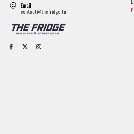
D
Email
P
contact@thefridge.tn