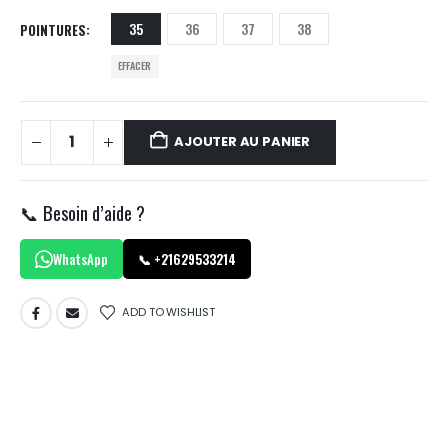
35
36
37
38
POINTURES
EFFACER
AJOUTER AU PANIER
📞 Besoin d’aide ?
WhatsApp
📞 +21629533214
ADD TO WISHLIST