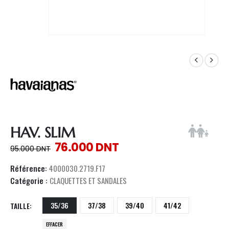
HAV. SLIM
76.000
DNT
95.000
DNT
Référence:
4000030.2719.F17
Catégorie :
CLAQUETTES ET SANDALES
35/36
37/38
39/40
41/42
TAILLE
EFFACER