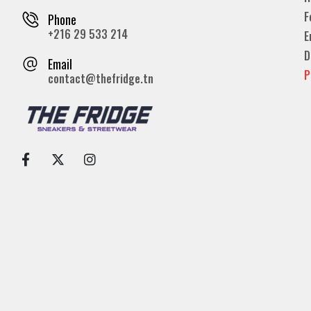
F
Phone
+216 29 533 214
E
D
Email
P
contact@thefridge.tn