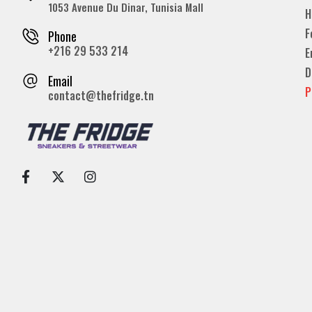
1053 Avenue Du Dinar, Tunisia Mall
H
F
Phone
+216 29 533 214
E
D
Email
P
contact@thefridge.tn