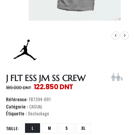
J FLT ESS JM SS CREW
122.850
DNT
189.000
DNT
Référence:
FB7394-091
Catégorie :
CASUAL
Étiquette :
Destockage
L
M
S
XL
TAILLE