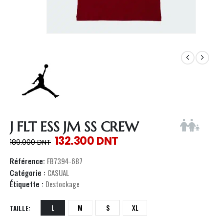
J FLT ESS JM SS CREW
132.300
DNT
189.000
DNT
Référence:
FB7394-687
Catégorie :
CASUAL
Étiquette :
Destockage
L
M
S
XL
TAILLE