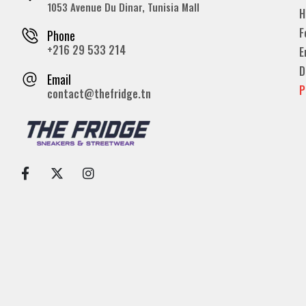
1053 Avenue Du Dinar, Tunisia Mall
H
F
Phone
+216 29 533 214
E
D
Email
P
contact@thefridge.tn