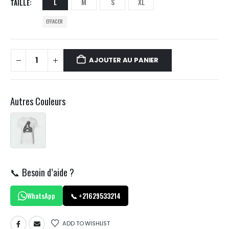
L
M
S
XL
TAILLE
EFFACER
AJOUTER AU PANIER
Autres Couleurs
📞 Besoin d’aide ?
WhatsApp
📞 +21629533214
ADD TO WISHLIST