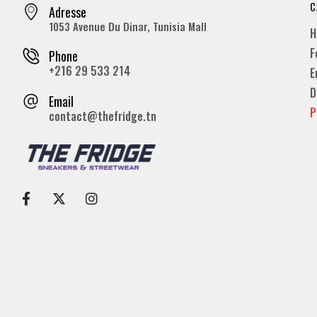
C
Adresse
1053 Avenue Du Dinar, Tunisia Mall
H
F
Phone
+216 29 533 214
E
D
Email
P
contact@thefridge.tn