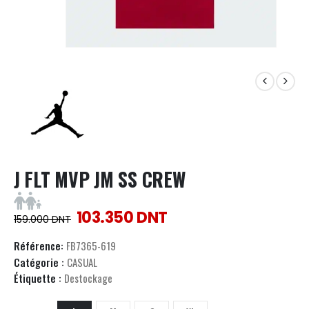
J FLT MVP JM SS CREW
103.350
DNT
159.000
DNT
Référence:
FB7365-619
Catégorie :
CASUAL
Étiquette :
Destockage