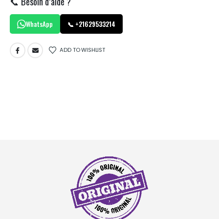
📞 Besoin d’aide ?
WhatsApp
📞 +21629533214
ADD TO WISHLIST