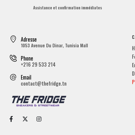
Assistance et confirmation immédiates
C
Adresse
1053 Avenue Du Dinar, Tunisia Mall
H
F
Phone
+216 29 533 214
E
D
Email
P
contact@thefridge.tn