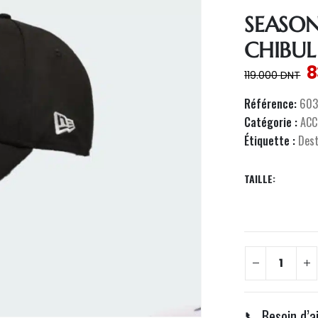
SEASON
CHIBUL
8
119.000
DNT
Référence:
603
Catégorie :
ACC
Étiquette :
Des
TAILLE
📞 Besoin d’a