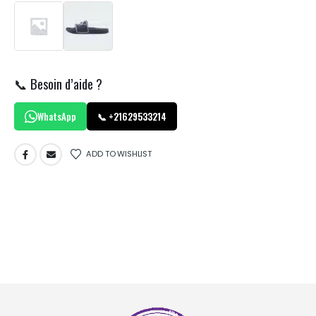
📞 Besoin d’aide ?
WhatsApp
📞 +21629533214
ADD TO WISHLIST