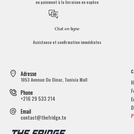
ou paiement à la livraison en espèce
Chat en ligne
Assistance et confirmation immédiates
C
Adresse
1053 Avenue Du Dinar, Tunisia Mall
H
F
Phone
+216 29 533 214
E
D
Email
P
contact@thefridge.tn