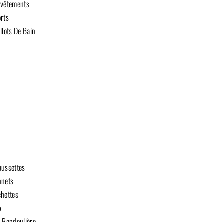
rvêtements
rts
llots De Bain
ussettes
nnets
hettes
b
 Bandoulière