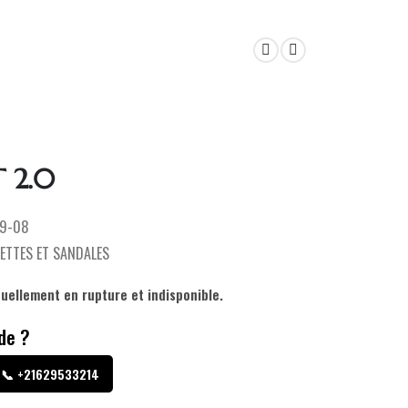
 2.0
9-08
ETTES ET SANDALES
tuellement en rupture et indisponible.
de ?
📞 +21629533214