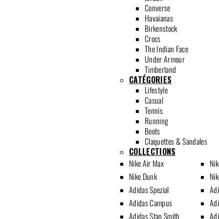
Converse
Havaianas
Birkenstock
Crocs
The Indian Face
Under Armour
Timberland
CATÉGORIES
Lifestyle
Casual
Tennis
Running
Boots
Claquettes & Sandales
COLLECTIONS
Nike Air Max
Nik
Nike Dunk
Nik
Adidas Spezial
Ad
Adidas Campus
Adi
Adidas Stan Smith
Adi