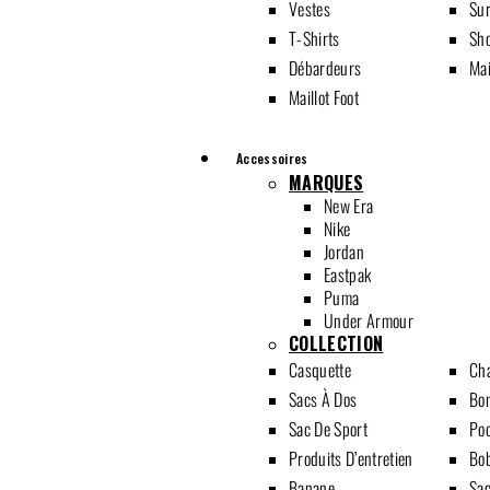
Vestes
Su
T-Shirts
Sho
Débardeurs
Mai
Maillot Foot
Accessoires
MARQUES
New Era
Nike
Jordan
Eastpak
Puma
Under Armour
COLLECTION
Casquette
Cha
Sacs À Dos
Bo
Sac De Sport
Poc
Produits D’entretien
Bo
Banane
Sac