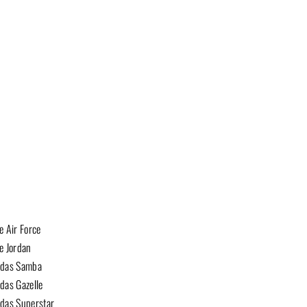
e Air Force
e Jordan
idas Samba
das Gazelle
das Superstar