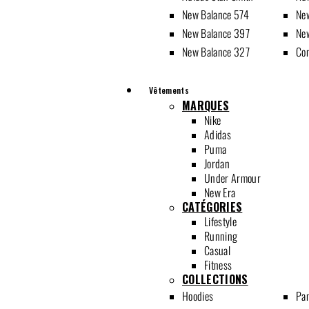
New Balance 574
Ne
New Balance 397
Ne
New Balance 327
Co
Vêtements
MARQUES
Nike
Adidas
Puma
Jordan
Under Armour
New Era
CATÉGORIES
Lifestyle
Running
Casual
Fitness
COLLECTIONS
Hoodies
Pan