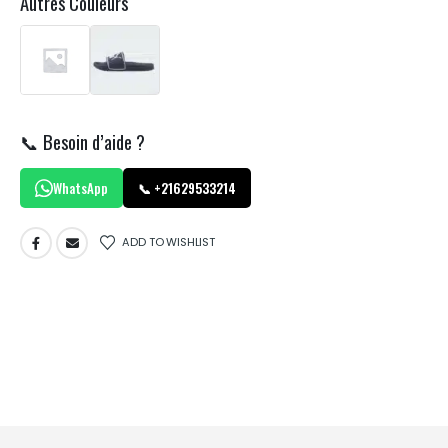
Autres Couleurs
📞 Besoin d’aide ?
WhatsApp
📞 +21629533214
ADD TO WISHLIST