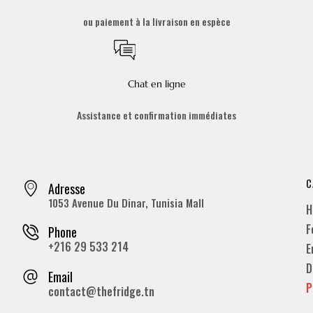
ou paiement à la livraison en espèce
Chat en ligne
Assistance et confirmation immédiates
C
Adresse
1053 Avenue Du Dinar, Tunisia Mall
H
F
Phone
+216 29 533 214
E
D
Email
P
contact@thefridge.tn