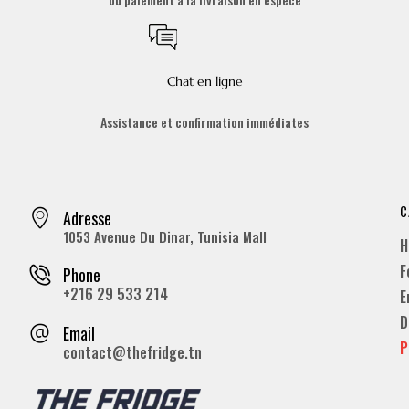
Chat en ligne
Assistance et confirmation immédiates
C
Adresse
1053 Avenue Du Dinar, Tunisia Mall
H
F
Phone
+216 29 533 214
E
D
Email
P
contact@thefridge.tn