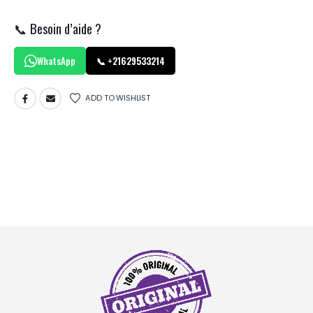
📞 Besoin d’aide ?
WhatsApp
📞 +21629533214
ADD TO WISHLIST