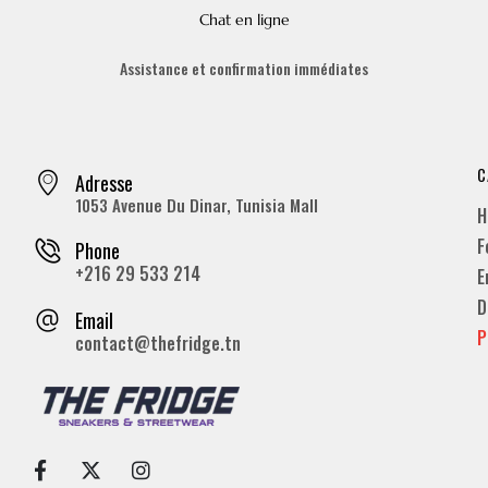
Chat en ligne
Assistance et confirmation immédiates
C
Adresse
1053 Avenue Du Dinar, Tunisia Mall
H
F
Phone
+216 29 533 214
E
D
Email
P
contact@thefridge.tn