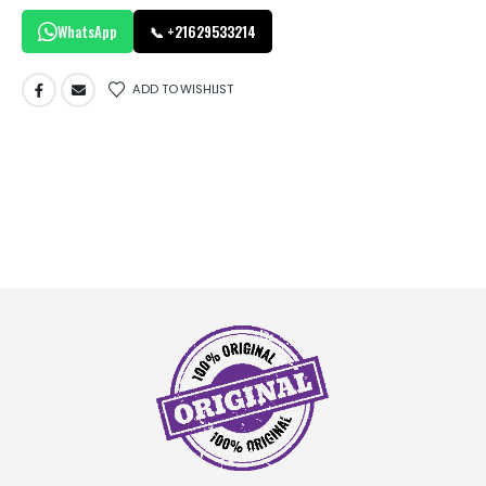
WhatsApp
📞 +21629533214
ADD TO WISHLIST