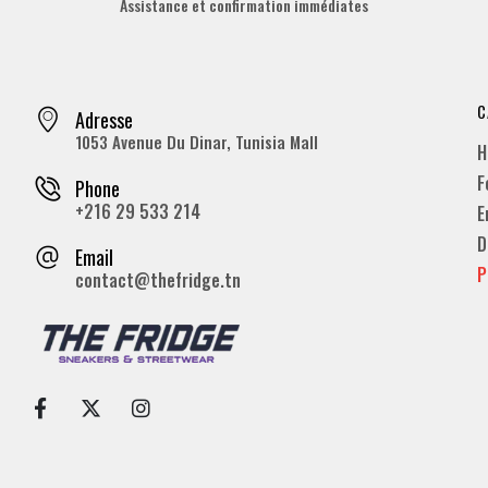
Assistance et confirmation immédiates
C
Adresse
1053 Avenue Du Dinar, Tunisia Mall
H
F
Phone
+216 29 533 214
E
D
Email
P
contact@thefridge.tn