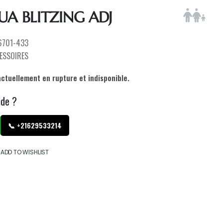
UA BLITZING ADJ
6701-433
ESSOIRES
actuellement en rupture et indisponible.
ide ?
📞 +21629533214
ADD TO WISHLIST