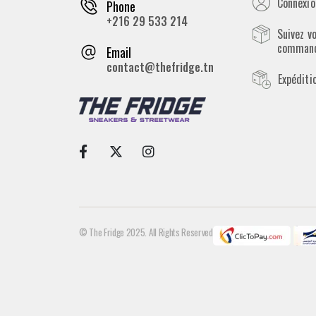
Connexion
Phone
+216 29 533 214
Suivez v
comman
Email
contact@thefridge.tn
Expéditi
© The Fridge 2025. All Rights Reserved