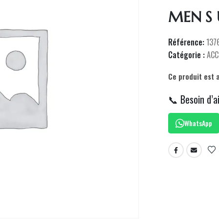
MEN S 
Référence:
137
Catégorie :
ACC
Ce produit est 
📞 Besoin d’a
WhatsApp