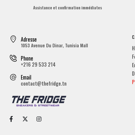
Assistance et confirmation immédiates
C
Adresse
1053 Avenue Du Dinar, Tunisia Mall
H
F
Phone
+216 29 533 214
E
D
Email
P
contact@thefridge.tn