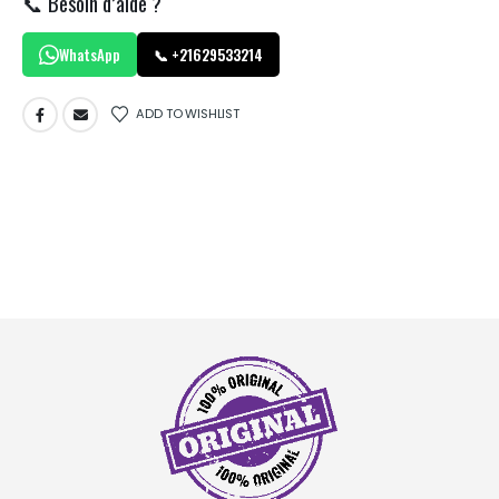
📞 Besoin d’aide ?
WhatsApp
📞 +21629533214
ADD TO WISHLIST