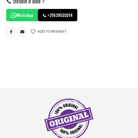
📞 Besoin d’aide ?
WhatsApp
📞 +21629533214
ADD TO WISHLIST