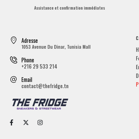
Assistance et confirmation immédiates
C
Adresse
1053 Avenue Du Dinar, Tunisia Mall
H
F
Phone
+216 29 533 214
E
D
Email
P
contact@thefridge.tn