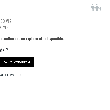
00 VL2
ESTYLE
actuellement en rupture et indisponible.
ide ?
📞 +21629533214
ADD TO WISHLIST