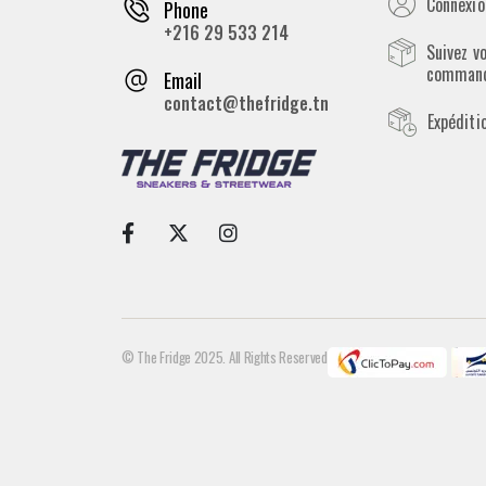
Connexion
Phone
+216 29 533 214
Suivez v
comman
Email
contact@thefridge.tn
Expéditi
© The Fridge 2025. All Rights Reserved