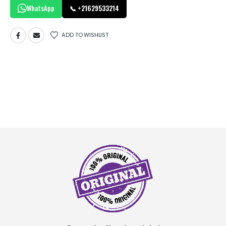
WhatsApp
📞 +21629533214
ADD TO WISHLIST