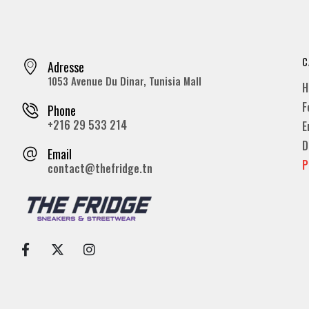
C
Adresse
1053 Avenue Du Dinar, Tunisia Mall
H
F
Phone
+216 29 533 214
E
D
Email
P
contact@thefridge.tn