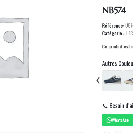
NB574
Référence:
U57
Catégorie :
LIF
Ce produit est 
Autres Coule
❮
📞 Besoin d’a
WhatsApp