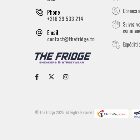
Connexion
Phone
+216 29 533 214
Suivez v
comman
Email
contact@thefridge.tn
Expéditi
© The Fridge 2025. All Rights Reserved