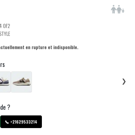
4 OF2
ESTYLE
actuellement en rupture et indisponible.
urs
❯
ide ?
📞 +21629533214