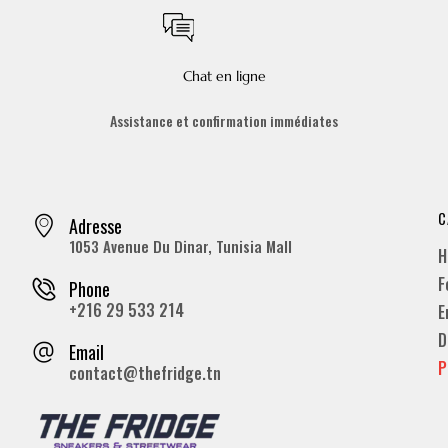
Chat en ligne
Assistance et confirmation immédiates
C
Adresse
1053 Avenue Du Dinar, Tunisia Mall
H
F
Phone
+216 29 533 214
E
D
Email
P
contact@thefridge.tn