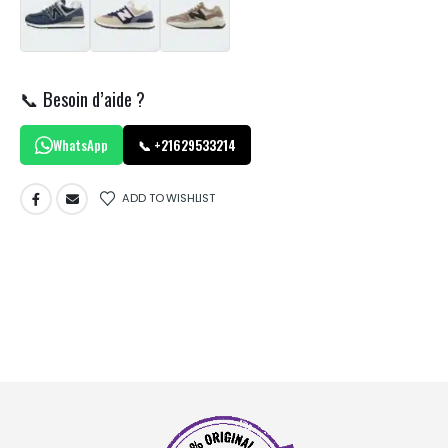
📞 Besoin d’aide ?
WhatsApp
📞 +21629533214
ADD TO WISHLIST