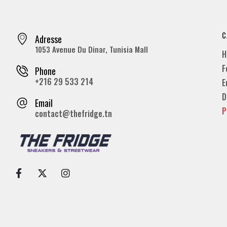
C
Adresse
1053 Avenue Du Dinar, Tunisia Mall
H
F
Phone
+216 29 533 214
E
D
Email
P
contact@thefridge.tn