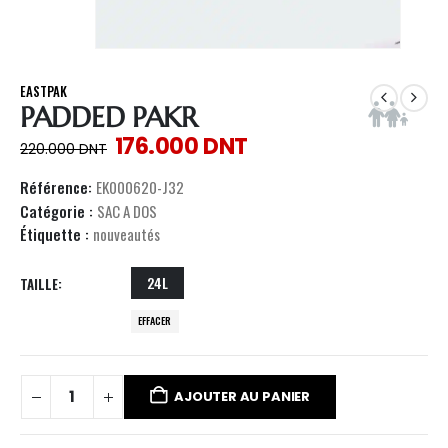
EASTPAK
PADDED PAKR
176.000
DNT
220.000
DNT
Référence:
EK000620-J32
Catégorie :
SAC A DOS
Étiquette :
nouveautés
24L
TAILLE
EFFACER
AJOUTER AU PANIER