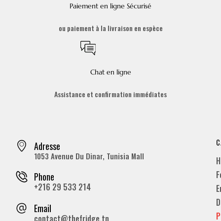
Paiement en ligne Sécurisé
ou paiement à la livraison en espèce
Chat en ligne
Assistance et confirmation immédiates
C
Adresse
1053 Avenue Du Dinar, Tunisia Mall
H
F
Phone
+216 29 533 214
E
D
Email
P
contact@thefridge.tn